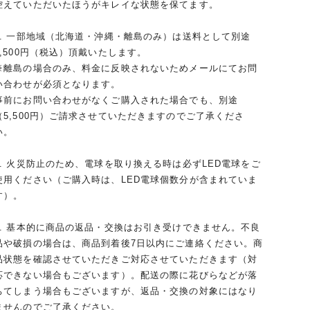
控えていただいたほうがキレイな状態を保てます。
4. 一部地域（北海道・沖縄・離島のみ）は送料として別途
5,500円（税込）頂戴いたします。
※離島の場合のみ、料金に反映されないためメールにてお問
い合わせが必須となります。
事前にお問い合わせがなくご購入された場合でも、別途
（5,500円）ご請求させていただきますのでご了承くださ
い。
5. 火災防止のため、電球を取り換える時は必ずLED電球をご
使用ください（ご購入時は、LED電球個数分が含まれていま
す）。
6. 基本的に商品の返品・交換はお引き受けできません。不良
品や破損の場合は、商品到着後7日以内にご連絡ください。商
品状態を確認させていただきご対応させていただきます（対
応できない場合もございます）。配送の際に花びらなどが落
ちてしまう場合もございますが、返品・交換の対象にはなり
ませんのでご了承ください。