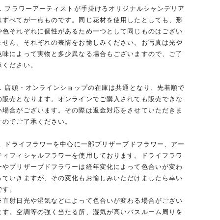
1. フラワーアーティストが手掛けるオリジナルシャンデリア
はすべてが一点ものです。同じ花材を使用したとしても、形
や色それぞれに個性があるため一つとして同じものはござい
ません。それぞれの表情をお愉しみください。お写真は光や
色味によって実物と多少異なる場合もございますので、ご了
承ください。
2. 店頭・オンラインショップの在庫は共通となり、先着順で
の販売となります。オンラインでご購入されても販売できな
い場合がございます。その際は返金対応をさせていただきま
すのでご了承ください。
3. ドライフラワーを中心に一部プリザーブドフラワー、アー
ティフィシャルフラワーを使用しております。ドライフラワ
ーやプリザーブドフラワーは経年変化によって色合いが変わ
っていきますが、その変化もお愉しみいただけましたら幸い
です。
※直射日光や湿気などによって色合いが変わる場合がござい
ます。空調等の強く当たる所、湿気が高いバスルーム周りを