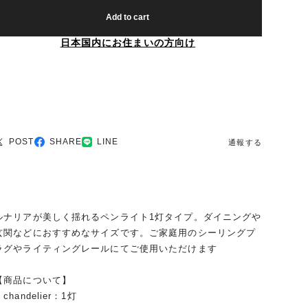
Add to cart
日本国内にお住まいの方向け
POST
SHARE
LINE
通報する
ルナリアが美しく揺れるペンライト1灯タイプ。ダイニングや
玄関などにおすすめなサイズです。ご家庭用のシーリングプ
ラグやライティングレールにてご使用いただけます
【商品について】
chandelier：1灯