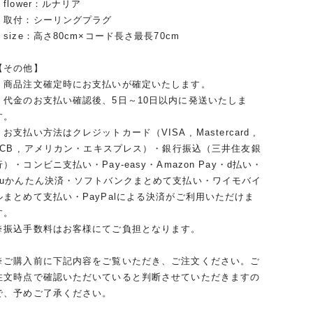
・flower：ルナリア
・取付：シーリングプラグ
・size：高さ80cm×コード長さ最長70cm
【その他】
・商品注文確定時にお支払いが確定いたします。
・代金のお支払い確認後、5日～10日以内に発送いたしま
す。
・お支払い方法はクレジットカード（VISA , Mastercard ,
JCB , アメリカン・エキスプレス）・銀行振込（三井住友銀
行）・コンビニ支払い・Pay-easy・Amazon Pay・d払い・
auかんたん決済・ソフトバンクまとめて支払い・ワイモバイ
ルまとめて支払い・PayPalによる決済がご利用いただけま
す。
※振込手数料はお客様にてご負担となります。
※ご購入前に下記内容をご覧いただき、ご注文ください。ご
注文時点で確認いただいていると判断させていただきますの
で、予めご了承ください。