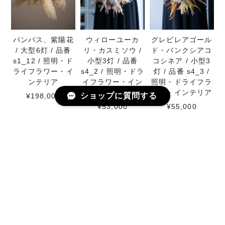
パンパス、紫陽花
ウィローユーカ
グレビレアゴール
/ 大型6灯 / 品番
リ・カスミソウ /
ド・バンクシアコ
s1_12 / 照明・ド
小型3灯 / 品番
コシネア / 小型3
ライフラワー・イ
s4_2 / 照明・ドラ
灯 / 品番 s4_3 /
ンテリア
イフラワー・イン
照明・ドライフラ
テリア
ワー・インテリア
ショップに質問する
¥198,000
¥53,000
¥55,000