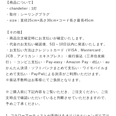
【商品について】
・chandelier：1灯
・取付：シーリングプラグ
・size：直径25cm×高さ30cm×コード長さ最長45cm
【その他】
・商品注文確定時にお支払いが確定いたします。
・代金のお支払い確認後、5日～10日以内に発送いたします。
・お支払い方法はクレジットカード（VISA , Mastercard ,
JCB , アメリカン・エキスプレス）・銀行振込（三井住友銀
行）・コンビニ支払い・Pay-easy・Amazon Pay・d払い・au
かんたん決済・ソフトバンクまとめて支払い・ワイモバイルま
とめて支払い・PayPalによる決済がご利用いただけます。
※振込手数料はお客様にてご負担となります。
※ご購入前に下記内容をご覧いただき、ご注文ください。ご注
文時点で確認いただいていると判断させていただきますので、
予めご了承ください。
1. フラワーアーティストが手掛けるオリジナルシャンデリアは