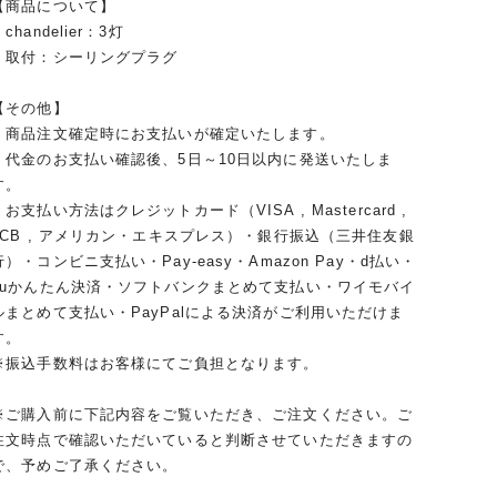
【商品について】
chandelier：3灯
・取付：シーリングプラグ
【その他】
・商品注文確定時にお支払いが確定いたします。
・代金のお支払い確認後、5日～10日以内に発送いたしま
す。
・お支払い方法はクレジットカード（VISA , Mastercard ,
JCB , アメリカン・エキスプレス）・銀行振込（三井住友銀
行）・コンビニ支払い・Pay-easy・Amazon Pay・d払い・
auかんたん決済・ソフトバンクまとめて支払い・ワイモバイ
ルまとめて支払い・PayPalによる決済がご利用いただけま
す。
※振込手数料はお客様にてご負担となります。
※ご購入前に下記内容をご覧いただき、ご注文ください。ご
注文時点で確認いただいていると判断させていただきますの
で、予めご了承ください。