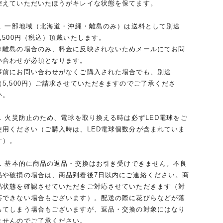
控えていただいたほうがキレイな状態を保てます。
4. 一部地域（北海道・沖縄・離島のみ）は送料として別途
5,500円（税込）頂戴いたします。
※離島の場合のみ、料金に反映されないためメールにてお問
い合わせが必須となります。
事前にお問い合わせがなくご購入された場合でも、別途
（5,500円）ご請求させていただきますのでご了承くださ
い。
5. 火災防止のため、電球を取り換える時は必ずLED電球をご
使用ください（ご購入時は、LED電球個数分が含まれていま
す）。
6. 基本的に商品の返品・交換はお引き受けできません。不良
品や破損の場合は、商品到着後7日以内にご連絡ください。商
品状態を確認させていただきご対応させていただきます（対
応できない場合もございます）。配送の際に花びらなどが落
ちてしまう場合もございますが、返品・交換の対象にはなり
ませんのでご了承ください。