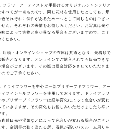
1. フラワーアーティストが手掛けるオリジナルシャンデリア
はすべてが一点ものです。同じ花材を使用したとしても、形
や色それぞれに個性があるため一つとして同じものはござい
ません。それぞれの表情をお愉しみください。お写真は光や
色味によって実物と多少異なる場合もございますので、ご了
承ください。
2. 店頭・オンラインショップの在庫は共通となり、先着順で
の販売となります。オンラインでご購入されても販売できな
い場合がございます。その際は返金対応をさせていただきま
すのでご了承ください。
3. ドライフラワーを中心に一部プリザーブドフラワー、アー
ティフィシャルフラワーを使用しております。ドライフラワ
ーやプリザーブドフラワーは経年変化によって色合いが変わ
っていきますが、その変化もお愉しみいただけましたら幸い
です。
※直射日光や湿気などによって色合いが変わる場合がござい
ます。空調等の強く当たる所、湿気が高いバスルーム周りを